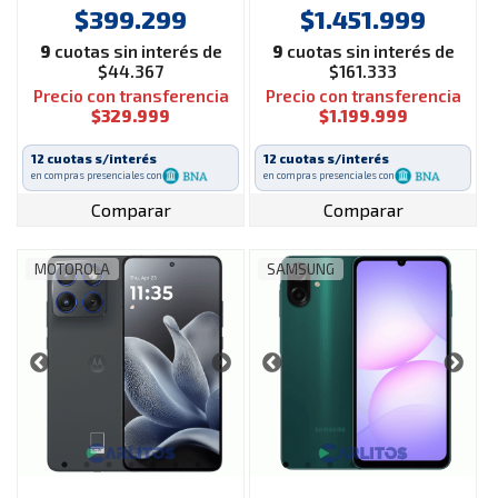
Green
XT2601-3 Lily Pad
$399.299
$1.451.999
9
cuotas sin interés de
9
cuotas sin interés de
$44.367
$161.333
Precio con transferencia
Precio con transferencia
$329.999
$1.199.999
12 cuotas s/interés
12 cuotas s/interés
en compras presenciales con
en compras presenciales con
Comparar
Comparar
MOTOROLA
SAMSUNG