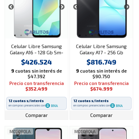
Celular Libre Samsung
Celular Libre Samsung
Galaxy A16 - 128 Gb Sm-
Galaxy A17 - 256 Gb
a165mzamaro Gris
Sm-a176bkzkzaro
$426.524
$816.749
Negro
9
cuotas sin interés de
9
cuotas sin interés de
$47.392
$90.750
Precio con transferencia
Precio con transferencia
$352.499
$674.999
12 cuotas s/interés
12 cuotas s/interés
en compras presenciales con
en compras presenciales con
Comparar
Comparar
MOTOROLA
MOTOROLA