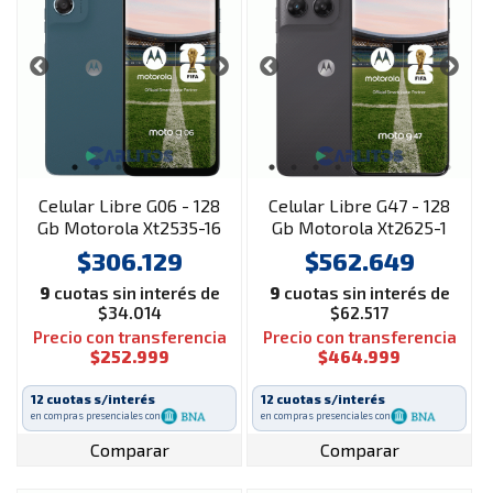
Celular Libre G06 - 128
Celular Libre G47 - 128
Gb Motorola Xt2535-16
Gb Motorola Xt2625-1
5G Nfc Azul
5G Gris
$306.129
$562.649
9
cuotas sin interés de
9
cuotas sin interés de
$34.014
$62.517
Precio con transferencia
Precio con transferencia
$252.999
$464.999
12 cuotas s/interés
12 cuotas s/interés
en compras presenciales con
en compras presenciales con
Comparar
Comparar