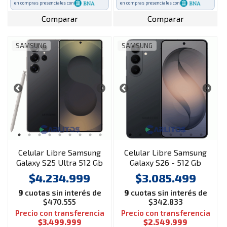
en compras presenciales con
en compras presenciales con
Comparar
Comparar
SAMSUNG
SAMSUNG
Celular Libre Samsung
Celular Libre Samsung
Galaxy S25 Ultra 512 Gb
Galaxy S26 - 512 Gb
Sm-s938bzkmaro
Sm-s942bzkvaro
$4.234.999
$3.085.499
Negro Titanio
Negro
9
cuotas sin interés de
9
cuotas sin interés de
$470.555
$342.833
Precio con transferencia
Precio con transferencia
$3.499.999
$2.549.999