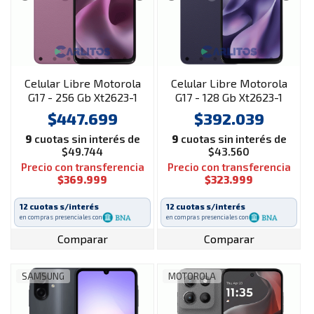
Celular Libre Motorola
Celular Libre Motorola
G17 - 256 Gb Xt2623-1
G17 - 128 Gb Xt2623-1
Rosa
Violeta
$447.699
$392.039
9
cuotas sin interés de
9
cuotas sin interés de
$49.744
$43.560
Precio con transferencia
Precio con transferencia
$369.999
$323.999
12 cuotas s/interés
12 cuotas s/interés
en compras presenciales con
en compras presenciales con
Comparar
Comparar
SAMSUNG
MOTOROLA