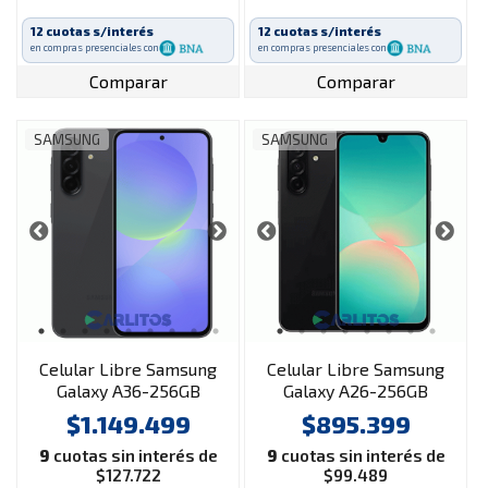
12 cuotas s/interés
12 cuotas s/interés
en compras presenciales con
en compras presenciales con
Comparar
Comparar
SAMSUNG
SAMSUNG
Celular Libre Samsung
Celular Libre Samsung
Galaxy A36-256GB
Galaxy A26-256GB
Black
Negro
$1.149.499
$895.399
9
cuotas sin interés de
9
cuotas sin interés de
$127.722
$99.489