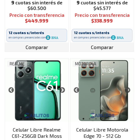
9
cuotas sin interés de
9
cuotas sin interés de
$60.500
$45.577
Precio con transferencia
Precio con transferencia
$449.999
$338.999
12 cuotas s/interés
12 cuotas s/interés
en compras presenciales con
en compras presenciales con
Comparar
Comparar
REALME
MOTOROLA
Celular Libre Realme
Celular Libre Motorola
C61-256GB Dark Moss
Edge 70 - 512 Gb