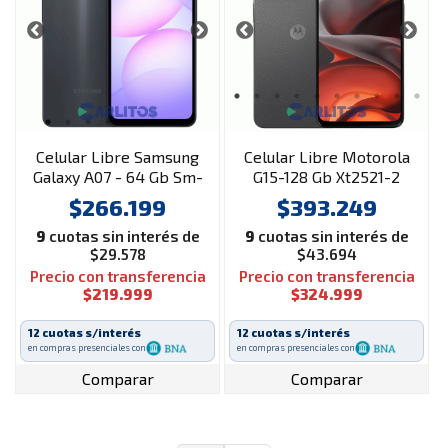
Celular Libre Samsung
Celular Libre Motorola
Galaxy A07 - 64 Gb Sm-
G15-128 Gb Xt2521-2
a075mzkaaro Negro
Gris
$266.199
$393.249
9
cuotas sin interés de
9
cuotas sin interés de
$29.578
$43.694
Precio con transferencia
Precio con transferencia
$219.999
$324.999
12 cuotas s/interés
12 cuotas s/interés
en compras presenciales con
en compras presenciales con
Comparar
Comparar