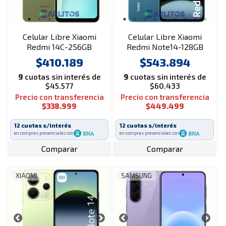
Celular Libre Xiaomi
Celular Libre Xiaomi
Redmi 14C-256GB
Redmi Note14-128GB
Verde
Azul
$410.189
$543.894
9
cuotas sin interés de
9
cuotas sin interés de
$45.577
$60.433
Precio con transferencia
Precio con transferencia
$338.999
$449.499
12 cuotas s/interés
12 cuotas s/interés
en compras presenciales con
en compras presenciales con
Comparar
Comparar
XIAOMI
SAMSUNG