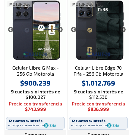
MOTOROLA
MOTOROLA
Celular Libre G Max -
Celular Libre Edge 70
256 Gb Motorola
Fifa - 256 Gb Motorola
Xt2621-5 5G Negro
Xt2605-3 5G Negro
$900.239
$1.012.769
9
cuotas sin interés de
9
cuotas sin interés de
$100.027
$112.530
Precio con transferencia
Precio con transferencia
$743.999
$836.999
12 cuotas s/interés
12 cuotas s/interés
en compras presenciales con
en compras presenciales con
Comparar
Comparar