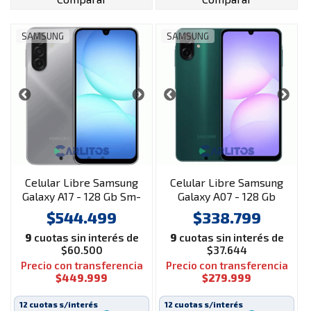
SAMSUNG
SAMSUNG
Celular Libre Samsung
Celular Libre Samsung
Galaxy A17 - 128 Gb Sm-
Galaxy A07 - 128 Gb
A175fzararo Gray
Sm-A075mzgwaro
$544.499
$338.799
Verde
9
cuotas sin interés de
9
cuotas sin interés de
$60.500
$37.644
Precio con transferencia
Precio con transferencia
$449.999
$279.999
12 cuotas s/interés
12 cuotas s/interés