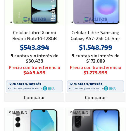
Celular Libre Xiaomi
Celular Libre Samsung
Redmi Note14-128GB
Galaxy A57-256 Gb Sm-
Verde
A576bzvnaro 5G
$543.894
$1.548.799
Awesome Lilac
9
cuotas sin interés de
9
cuotas sin interés de
$60.433
$172.089
Precio con transferencia
Precio con transferencia
$449.499
$1.279.999
12 cuotas s/interés
12 cuotas s/interés
en compras presenciales con
en compras presenciales con
Comparar
Comparar
SAMSUNG
SAMSUNG