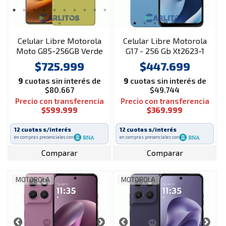
Celular Libre Motorola
Celular Libre Motorola
Moto G85-256GB Verde
G17 - 256 Gb Xt2623-1
Azul
$725.999
$447.699
9
cuotas sin interés de
9
cuotas sin interés de
$80.667
$49.744
Precio con transferencia
Precio con transferencia
$599.999
$369.999
12 cuotas s/interés
12 cuotas s/interés
en compras presenciales con
en compras presenciales con
Comparar
Comparar
MOTOROLA
MOTOROLA