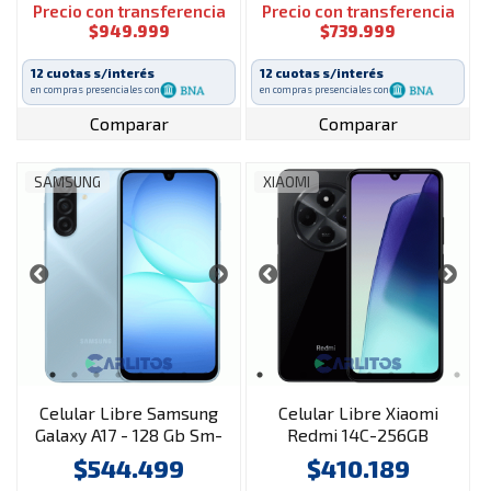
Precio con transferencia
Precio con transferencia
$949.999
$739.999
12 cuotas s/interés
12 cuotas s/interés
en compras presenciales con
en compras presenciales con
Comparar
Comparar
SAMSUNG
XIAOMI
Celular Libre Samsung
Celular Libre Xiaomi
Galaxy A17 - 128 Gb Sm-
Redmi 14C-256GB
a175flbiaro Light Blue
Negro
$544.499
$410.189