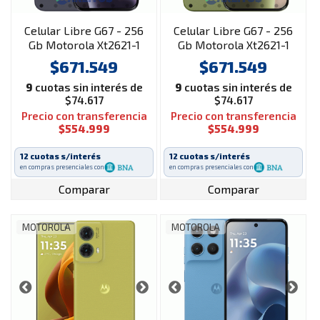
Celular Libre G67 - 256
Celular Libre G67 - 256
Gb Motorola Xt2621-1
Gb Motorola Xt2621-1
5G Azul
5G Lima
$671.549
$671.549
9
cuotas sin interés de
9
cuotas sin interés de
$74.617
$74.617
Precio con transferencia
Precio con transferencia
$554.999
$554.999
12 cuotas s/interés
12 cuotas s/interés
en compras presenciales con
en compras presenciales con
Comparar
Comparar
MOTOROLA
MOTOROLA