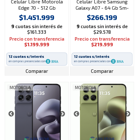
Celular Libre Motorola
Celular Libre Samsung
Edge 70 - 512 Gb
Galaxy A07 - 64 Gb Sm-
XT2601-3 Gadget Grey
a075mzgaaro Verde
$1.451.999
$266.199
9
cuotas sin interés de
9
cuotas sin interés de
$161.333
$29.578
Precio con transferencia
Precio con transferencia
$1.199.999
$219.999
12 cuotas s/interés
12 cuotas s/interés
en compras presenciales con
en compras presenciales con
Comparar
Comparar
MOTOROLA
MOTOROLA