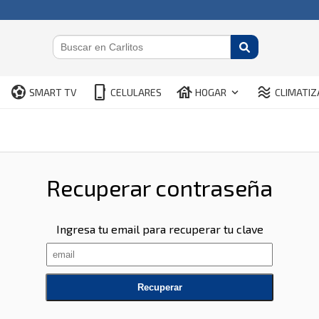
sports_and_outdoors
phone_iphone
house
airware
keyboard_arrow_down
SMART TV
CELULARES
HOGAR
CLIMATIZ
Recuperar contraseña
Ingresa tu email para recuperar tu clave
Recuperar