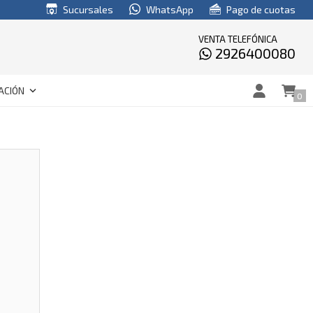
Sucursales
WhatsApp
Pago de cuotas
VENTA TELEFÓNICA
2926400080
keyboard_arrow_down
ACIÓN
0