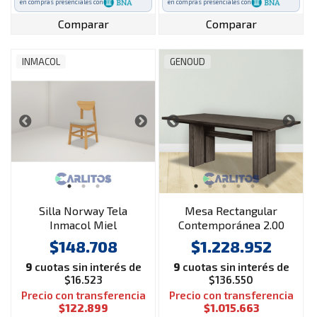
en compras presenciales con
en compras presenciales con
Comparar
Comparar
INMACOL
GENOUD
Silla Norway Tela
Mesa Rectangular
Inmacol Miel
Contemporánea 2.00
Mts Genoud Paraíso
$148.708
$1.228.952
Ceniza
9
cuotas sin interés de
9
cuotas sin interés de
$16.523
$136.550
Precio con transferencia
Precio con transferencia
$122.899
$1.015.663