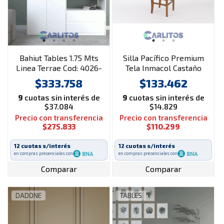
Bahiut Tables 1.75 Mts
Silla Pacífico Premium
Linea Terrae Cod: 4026-
Tela Inmacol Castaño
Bm-Blanco
$333.758
$133.462
9
cuotas sin interés de
9
cuotas sin interés de
$37.084
$14.829
Precio con transferencia
Precio con transferencia
$275.833
$110.299
12 cuotas s/interés
12 cuotas s/interés
en compras presenciales con
en compras presenciales con
Comparar
Comparar
DADONE
TABLES