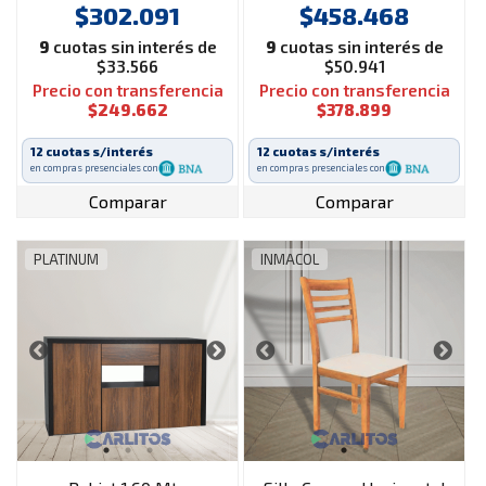
Roble
Inmacol Miel
$302.091
$458.468
9
cuotas sin interés de
9
cuotas sin interés de
$33.566
$50.941
Precio con transferencia
Precio con transferencia
$249.662
$378.899
12 cuotas s/interés
12 cuotas s/interés
en compras presenciales con
en compras presenciales con
Comparar
Comparar
PLATINUM
INMACOL