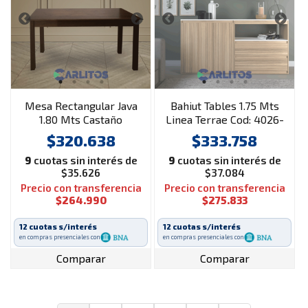
Mesa Rectangular Java
Bahiut Tables 1.75 Mts
1.80 Mts Castaño
Linea Terrae Cod: 4026-
Ccb-Cocobolo-Blanco
$320.638
$333.758
9
cuotas sin interés de
9
cuotas sin interés de
$35.626
$37.084
Precio con transferencia
Precio con transferencia
$264.990
$275.833
12 cuotas s/interés
12 cuotas s/interés
en compras presenciales con
en compras presenciales con
Comparar
Comparar