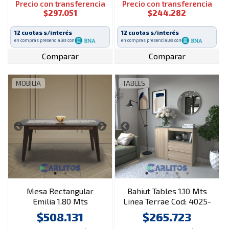
Precio con transferencia
Precio con transferencia
$297.051
$244.282
12 cuotas s/interés
12 cuotas s/interés
en compras presenciales con
en compras presenciales con
Comparar
Comparar
MOBILIA
TABLES
Mesa Rectangular
Bahiut Tables 1.10 Mts
Emilia 1.80 Mts
Linea Terrae Cod: 4025-
Castagno
Ccs-Cocobolo-Safari
$508.131
$265.723