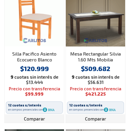
Silla Pacifico Asiento
Mesa Rectangular Silvia
Ecocuero Blanco
1.60 Mts Mobilia
Inmacol Cod: 230 New-
Castagno
$120.999
$509.682
Lustre Miel
9
cuotas sin interés de
9
cuotas sin interés de
$13.444
$56.631
Precio con transferencia
Precio con transferencia
$99.999
$421.225
12 cuotas s/interés
12 cuotas s/interés
en compras presenciales con
en compras presenciales con
Comparar
Comparar