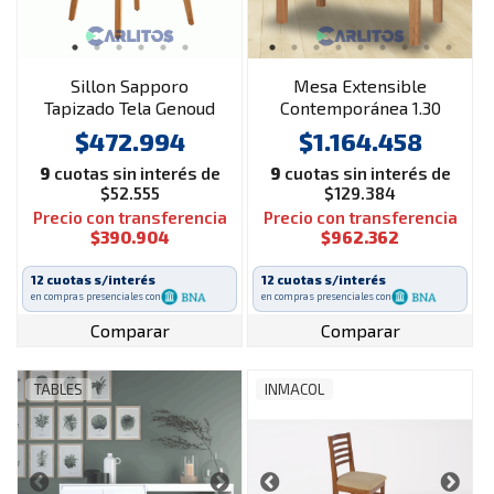
Sillon Sapporo
Mesa Extensible
Tapizado Tela Genoud
Contemporánea 1.30
Paraiso Lustre Roble
Mts a 1.85 Mts Genoud
$472.994
$1.164.458
Paraíso Roble
9
cuotas sin interés de
9
cuotas sin interés de
$52.555
$129.384
Precio con transferencia
Precio con transferencia
$390.904
$962.362
12 cuotas s/interés
12 cuotas s/interés
en compras presenciales con
en compras presenciales con
Comparar
Comparar
TABLES
INMACOL