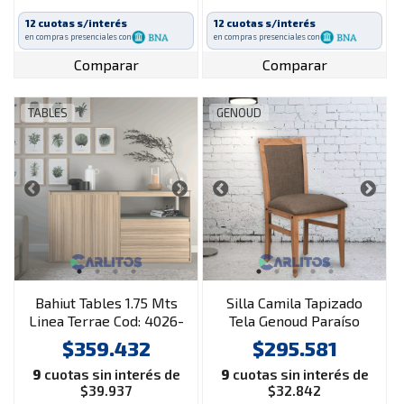
12 cuotas s/interés
12 cuotas s/interés
en compras presenciales con
en compras presenciales con
Comparar
Comparar
TABLES
GENOUD
Bahiut Tables 1.75 Mts
Silla Camila Tapizado
Linea Terrae Cod: 4026-
Tela Genoud Paraíso
Ccs-Cocobolo-Safari
Roble
$359.432
$295.581
9
cuotas sin interés de
9
cuotas sin interés de
$39.937
$32.842