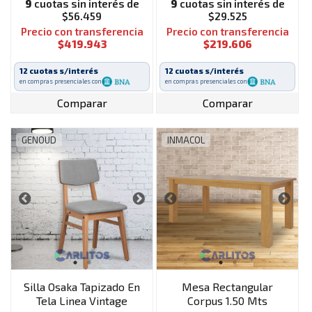
9
cuotas sin interés de
9
cuotas sin interés de
$56.459
$29.525
Precio con transferencia
Precio con transferencia
$419.943
$219.606
12 cuotas s/interés
12 cuotas s/interés
en compras presenciales con
en compras presenciales con
Comparar
Comparar
GENOUD
INMACOL
Silla Osaka Tapizado En
Mesa Rectangular
Tela Linea Vintage
Corpus 1.50 Mts