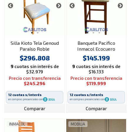
Silla Kioto Tela Genoud
Banqueta Pacifico
Paraíso Roble
Inmacol Ecocuero
Beige Con Respaldo
$296.808
$145.199
Cod: 229 Lustre Castaño
9
cuotas sin interés de
9
cuotas sin interés de
$32.979
$16.133
Precio con transferencia
Precio con transferencia
$245.296
$119.999
12 cuotas s/interés
12 cuotas s/interés
en compras presenciales con
en compras presenciales con
Comparar
Comparar
INMACOL
MOBILIA