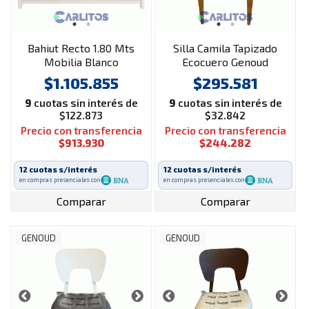
Bahiut Recto 1.80 Mts
Silla Camila Tapizado
Mobilia Blanco
Ecocuero Genoud
Paraíso Roble
$1.105.855
$295.581
9
cuotas sin interés de
9
cuotas sin interés de
$122.873
$32.842
Precio con transferencia
Precio con transferencia
$913.930
$244.282
12 cuotas s/interés
12 cuotas s/interés
en compras presenciales con
en compras presenciales con
Comparar
Comparar
GENOUD
GENOUD