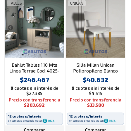
TABLES
UNICAN
Bahiut Tables 1.10 Mts
Silla Milan Unican
Linea Terrae Cod: 4025-
Polipropileno Blanco
Ccg-Cocobolo-Gris C.
$246.467
$40.632
9
cuotas sin interés de
9
cuotas sin interés de
$27.385
$4.515
Precio con transferencia
Precio con transferencia
$203.692
$33.580
12 cuotas s/interés
12 cuotas s/interés
en compras presenciales con
en compras presenciales con
Comparar
Comparar