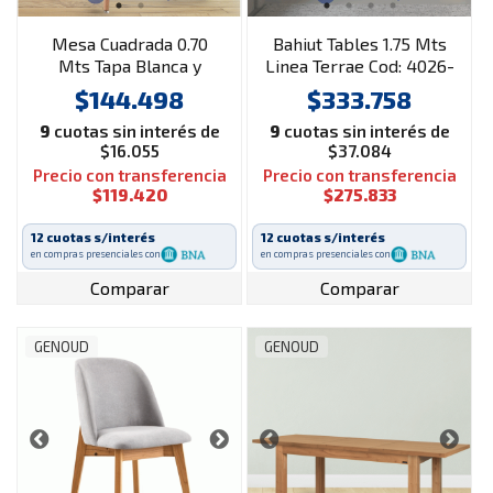
Mesa Cuadrada 0.70
Bahiut Tables 1.75 Mts
Mts Tapa Blanca y
Linea Terrae Cod: 4026-
Patas Roble Eames
Ccg-Cocobolo-Gris C.
$144.498
$333.758
9
cuotas sin interés de
9
cuotas sin interés de
$16.055
$37.084
Precio con transferencia
Precio con transferencia
$119.420
$275.833
12 cuotas s/interés
12 cuotas s/interés
en compras presenciales con
en compras presenciales con
Comparar
Comparar
GENOUD
GENOUD