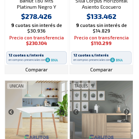
Bahiut 1.60 Mts
Silla Corpus Horizontal
Platinum Negro Y
Asiento Ecocuero
Roble Antiguo
Inmacol Castaño
$278.426
$133.462
9
cuotas sin interés de
9
cuotas sin interés de
$30.936
$14.829
Precio con transferencia
Precio con transferencia
$230.104
$110.299
12 cuotas s/interés
12 cuotas s/interés
en compras presenciales con
en compras presenciales con
Comparar
Comparar
UNICAN
TABLES