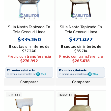
Silla Naoto Tapizado En
Silla Naoto Tapizado En
Tela Genoud Linea
Tela Genoud Linea
Vintag Blanco
Vintag Nogal
$335.160
$321.422
9
cuotas sin interés de
9
cuotas sin interés de
$37.240
$35.714
Precio con transferencia
Precio con transferencia
$276.992
$265.638
12 cuotas s/interés
12 cuotas s/interés
en compras presenciales con
en compras presenciales con
Comparar
Comparar
GENOUD
INMACOL