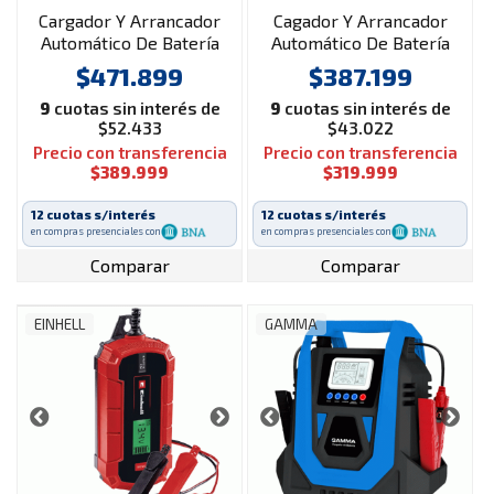
Cargador Y Arrancador
Cagador Y Arrancador
Automático De Batería
Automático De Batería
Einhell 12 V Ce-bc 15 M
Gamma 12v/24v G2711ar
$471.899
$387.199
9
cuotas sin interés de
9
cuotas sin interés de
$52.433
$43.022
Precio con transferencia
Precio con transferencia
$389.999
$319.999
12 cuotas s/interés
12 cuotas s/interés
en compras presenciales con
en compras presenciales con
Comparar
Comparar
EINHELL
GAMMA