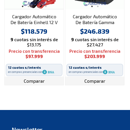
Cargador Automático
Cargador Automático
De Batería Einhell 12 V
De Batería Gamma
1002225 Ce-bc 4 M
12v/24v 40 Amp
$118.579
$246.839
G2710ar
9
cuotas sin interés de
9
cuotas sin interés de
$13.175
$27.427
Precio con transferencia
Precio con transferencia
$97.999
$203.999
12 cuotas s/interés
12 cuotas s/interés
en compras presenciales con
en compras presenciales con
Comparar
Comparar
Newsletter