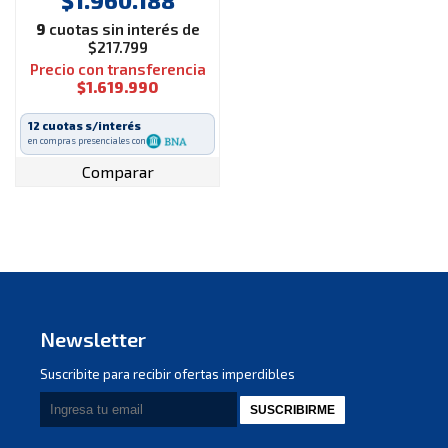
Europillow
9
cuotas sin interés de
$217.799
Precio con transferencia
$1.619.990
12 cuotas s/interés
en compras presenciales con
Comparar
Newsletter
Suscribite para recibir ofertas imperdibles
SUSCRIBIRME