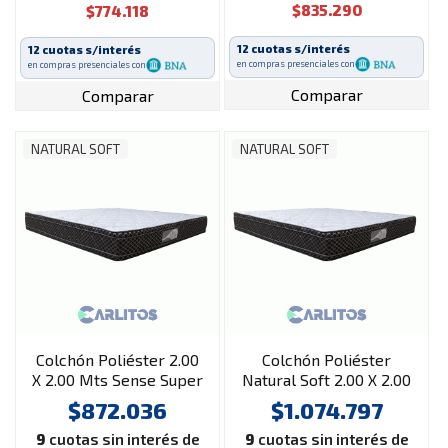
$835.290
$774.118
12 cuotas s/interés
12 cuotas s/interés
en compras presenciales con
en compras presenciales con
Comparar
Comparar
NATURAL SOFT
NATURAL SOFT
Colchón Poliéster 2.00
Colchón Poliéster
X 2.00 Mts Sense Super
Natural Soft 2.00 X 2.00
Pillow
Mts Select Euro Pillow
$872.036
$1.074.797
9
cuotas sin interés de
9
cuotas sin interés de