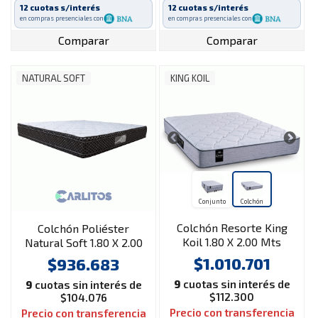
12 cuotas s/interés
12 cuotas s/interés
en compras presenciales con
en compras presenciales con
Comparar
Comparar
NATURAL SOFT
KING KOIL
Conjunto
Colchón
Colchón Resorte King
Colchón Poliéster
Koil 1.80 X 2.00 Mts
Natural Soft 1.80 X 2.00
Bradley
Mts Select Euro Pillow
$1.010.701
$936.683
9
cuotas sin interés de
9
cuotas sin interés de
$112.300
$104.076
Precio con transferencia
Precio con transferencia