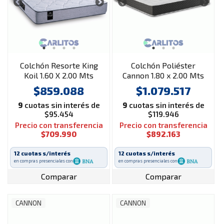
Colchón Resorte King
Colchón Poliéster
Koil 1.60 X 2.00 Mts
Cannon 1.80 x 2.00 Mts
Bradley
Renovation
$859.088
$1.079.517
9
cuotas sin interés de
9
cuotas sin interés de
$95.454
$119.946
Precio con transferencia
Precio con transferencia
$709.990
$892.163
12 cuotas s/interés
12 cuotas s/interés
en compras presenciales con
en compras presenciales con
Comparar
Comparar
CANNON
CANNON