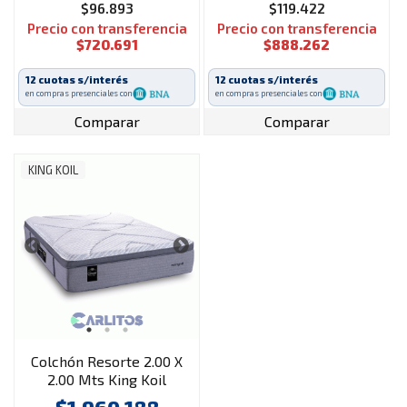
$96.893
$119.422
Precio con transferencia
Precio con transferencia
$720.691
$888.262
12 cuotas s/interés
12 cuotas s/interés
en compras presenciales con
en compras presenciales con
Comparar
Comparar
KING KOIL
Colchón Resorte 2.00 X
2.00 Mts King Koil
Brighton Con
$1.960.188