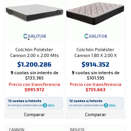
Colchón Poliéster
Colchón Poliéster
Cannon 2.00 x 2.00 Mts
Cannon 1.80 X 2.00 X
Renovation
0.25 Mts Exclusive
$1.200.286
$914.352
9
cuotas sin interés de
9
cuotas sin interés de
$133.365
$101.595
Precio con transferencia
Precio con transferencia
$991.972
$755.663
12 cuotas s/interés
12 cuotas s/interés
en compras presenciales con
en compras presenciales con
Comparar
Comparar
CANNON
INDUCOL