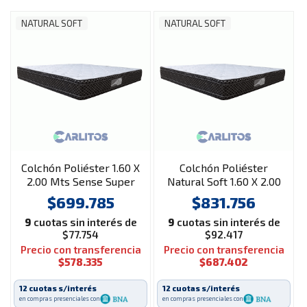
NATURAL SOFT
NATURAL SOFT
Colchón Poliéster 1.60 X
Colchón Poliéster
2.00 Mts Sense Super
Natural Soft 1.60 X 2.00
Pillow
Mts Select Euro Pillow
$699.785
$831.756
9
cuotas sin interés de
9
cuotas sin interés de
$77.754
$92.417
Precio con transferencia
Precio con transferencia
$578.335
$687.402
12 cuotas s/interés
12 cuotas s/interés
en compras presenciales con
en compras presenciales con