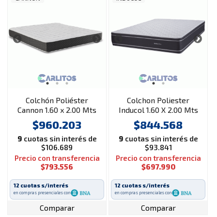
Colchón Poliéster
Colchon Poliester
Cannon 1.60 x 2.00 Mts
Inducol 1.60 X 2.00 Mts
Renovation
Nimbus Firm
$960.203
$844.568
9
cuotas sin interés de
9
cuotas sin interés de
$106.689
$93.841
Precio con transferencia
Precio con transferencia
$793.556
$697.990
12 cuotas s/interés
12 cuotas s/interés
en compras presenciales con
en compras presenciales con
Comparar
Comparar