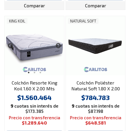
Comparar
Comparar
KING KOIL
NATURAL SOFT
Colchón Resorte King
Colchón Poliéster
Koil 1.60 X 2.00 Mts
Natural Soft 1.80 X 2.00
Brighton Con
Mts Sense Super
$1.560.464
$784.783
Europillow
Pillow
9
cuotas sin interés de
9
cuotas sin interés de
$173.385
$87.198
Precio con transferencia
Precio con transferencia
$1.289.640
$648.581