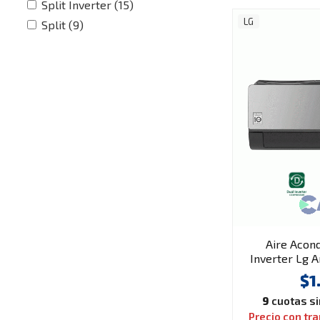
Split Inverter (15)
LG
Split (9)
Aire Acond
Inverter Lg A
$1
9
cuotas sin
Precio con tr