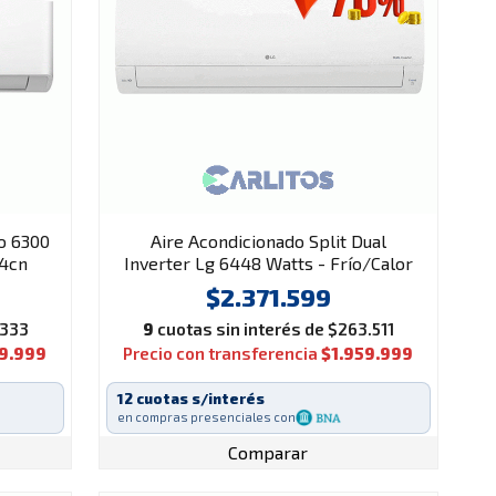
co 6300
Aire Acondicionado Split Dual
a4cn
Inverter Lg 6448 Watts - Frío/Calor
Wifi S4-w24k231e
$2.371.599
.333
9
cuotas sin interés de $263.511
99.999
Precio con transferencia
$1.959.999
12 cuotas s/interés
en compras presenciales con
Comparar