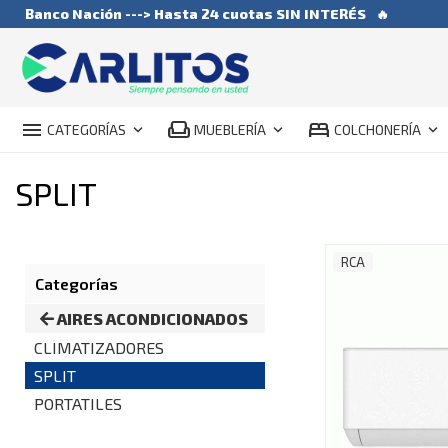
Banco Nación ---> Hasta 24 cuotas SIN INTERÉS
🔥
menu
weekend
bed
keyboard_arrow_down
keyboard_arrow_down
keyboard_arrow_down
CATEGORÍAS
MUEBLERÍA
COLCHONERÍA
SPLIT
RCA
Categorías
AIRES ACONDICIONADOS
CLIMATIZADORES
SPLIT
PORTATILES