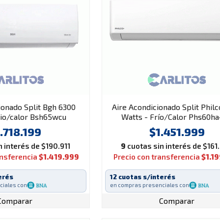
ionado Split Bgh 6300
Aire Acondicionado Split Phil
rio/calor Bsh65wcu
Watts - Frío/Calor Phs60h
.718.199
$1.451.999
 interés de $190.911
9
cuotas sin interés de $161
ansferencia
$1.419.999
Precio con transferencia
$1.1
erés
12 cuotas s/interés
ciales con
en compras presenciales con
Comparar
Comparar