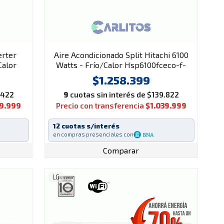
erter
Aire Acondicionado Split Hitachi 6100
Calor
Watts - Frío/Calor Hsp6100fceco-f-
sk
$1.258.399
.422
9
cuotas sin interés de $139.822
79.999
Precio con transferencia
$1.039.999
12 cuotas s/interés
en compras presenciales con
Comparar
LG