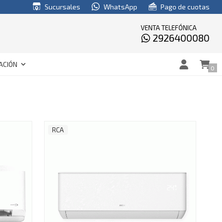
Sucursales
WhatsApp
Pago de cuotas
VENTA TELEFÓNICA
2926400080
keyboard_arrow_down
ACIÓN
0
RCA