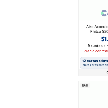
Aire Acondic
Philco 55
P
$1
9
cuotas sin
Precio con tr
12 cuotas s/int
en compras presen
BGH