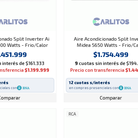
onado Split Inverter Ai
Aire Acondicionado Split Inv
00 Watts - Frio/Calor
Midea 5650 Watts - Frio/C
t6400inv-f-sk
Mscbic-18H-N80m
.451.999
$1.754.499
 interés de $161.333
9
cuotas sin interés de $194
ansferencia
$1.199.999
Precio con transferencia
$1.4
erés
12 cuotas s/interés
ciales con
en compras presenciales con
Comparar
Comparar
RCA