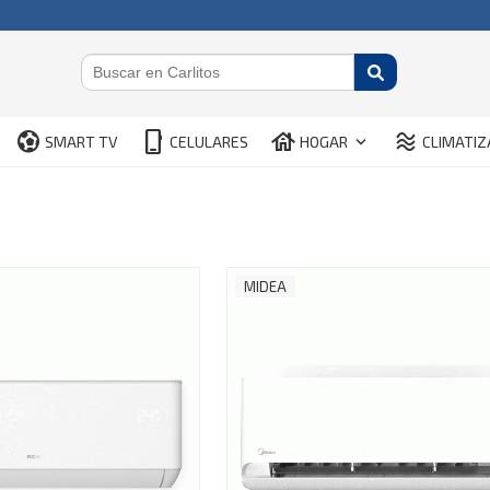
sports_and_outdoors
phone_iphone
house
airware
keyboard_arrow_down
SMART TV
CELULARES
HOGAR
CLIMATIZ
MIDEA