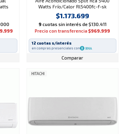
ual
Aire Acondicionado Split Rca 5400
atts
Watts Frío/Calor Rl5400fc-f-sk
$1.173.699
2.000
9
cuotas sin interés de $130.411
99.999
Precio con transferencia
$969.999
12 cuotas s/interés
en compras presenciales con
Comparar
HITACHI