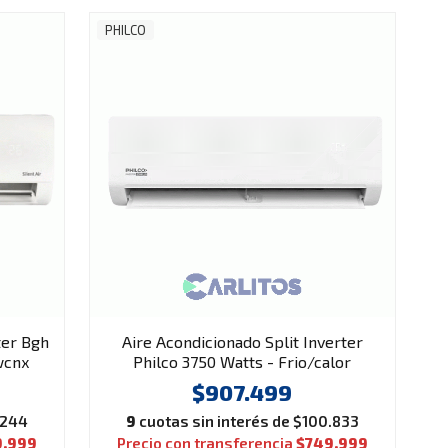
PHILCO
ter Bgh
Aire Acondicionado Split Inverter
wcnx
Philco 3750 Watts - Frio/calor
Phin37ha2an
$907.499
.244
9
cuotas sin interés de $100.833
9.999
Precio con transferencia
$749.999