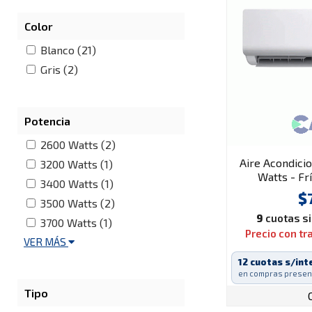
Color
Blanco (21)
Gris (2)
Potencia
2600 Watts (2)
Aire Acondici
3200 Watts (1)
Watts - F
3400 Watts (1)
$
3500 Watts (2)
9
cuotas si
3700 Watts (1)
Precio con t
VER MÁS
12 cuotas s/int
en compras presen
Tipo