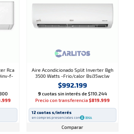
ter Rca
Aire Acondicionado Split Inverter Bgh
inv-f-
3500 Watts -Frio/calor Bsi35wclw
$992.199
.800
9
cuotas sin interés de $110.244
9.999
Precio con transferencia
$819.999
12 cuotas s/interés
en compras presenciales con
Comparar