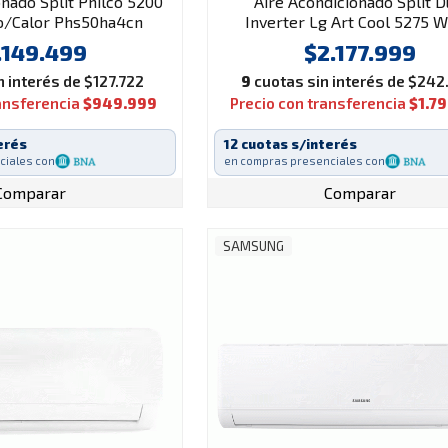
onado Split Philco 5200
Aire Acondicionado Split D
ío/Calor Phs50ha4cn
Inverter Lg Art Cool 5275 W
Frío/Calor S4-w18klrpa
.149.499
$2.177.999
 interés de $127.722
9
cuotas sin interés de $24
ransferencia
$949.999
Precio con transferencia
$1.7
erés
12 cuotas s/interés
ciales con
en compras presenciales con
Comparar
Comparar
SAMSUNG