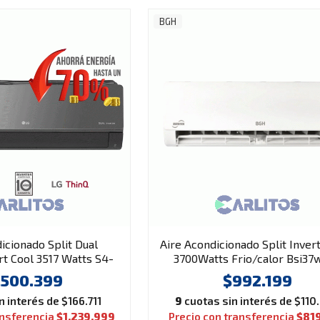
BGH
icionado Split Dual
Aire Acondicionado Split Inver
rt Cool 3517 Watts S4-
3700Watts Frio/calor Bsi37
w12jarpa
.500.399
$992.199
 interés de $166.711
9
cuotas sin interés de $110
ansferencia
$1.239.999
Precio con transferencia
$81