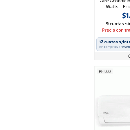
Aire Acondici
Watts - Fr
$1
9
cuotas sin
Precio con t
12 cuotas s/int
en compras presen
PHILCO