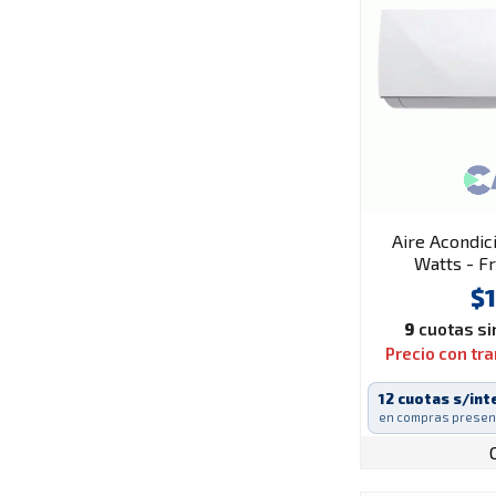
Aire Acondic
Watts - F
$1
9
cuotas sin
Precio con tr
12 cuotas s/int
en compras presen