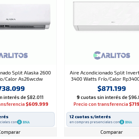
onado Split Alaska 2600
Aire Acondicionado Split Inver
río/Calor As26wcdw
3400 Watts Frío/Calor Rp3400
sk
738.099
$871.199
n interés de $82.011
9
cuotas sin interés de $96
ransferencia
$609.999
Precio con transferencia
$71
erés
12 cuotas s/interés
ciales con
en compras presenciales con
Comparar
Comparar