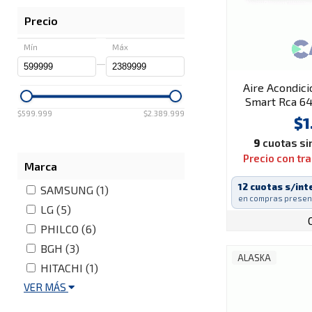
Precio
Mín
Máx
—
Aire Acondici
Smart Rca 64
$599.999
$2.389.999
Smar
$1
9
cuotas sin
Precio con tr
Marca
12 cuotas s/int
SAMSUNG (1)
en compras presen
LG (5)
PHILCO (6)
BGH (3)
ALASKA
HITACHI (1)
VER MÁS