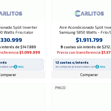
ionado Split Inverter
Aire Acondicionado Split Inv
00 Watts Frio/calor
Samsung 5850 Watts - Frío/
hin55ha2an
Ar24Bshqawk2bg
.330.999
$1.911.799
 interés de $147.889
9
cuotas sin interés de $212
ansferencia
$1.099.999
Precio con transferencia
$1.5
erés
12 cuotas s/interés
ciales con
en compras presenciales con
Comparar
Comparar
PHILCO